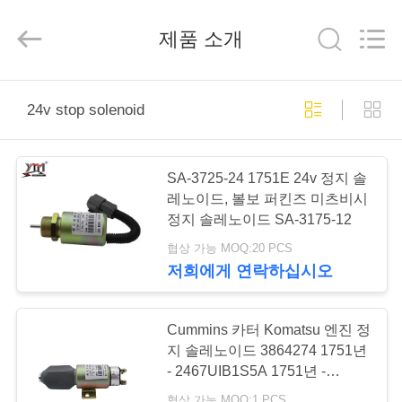
©
2020
-
2026
제품 소개
Yute
Motor(Guangzhou)
Mechanical
parts
Co.,
집
Ltd..
24v stop solenoid
All
Rights
Reserved.
제
SA-3725-24 1751E 24v 정지 솔
품
레노이드, 볼보 퍼킨즈 미츠비시
정지 솔레노이드 SA-3175-12
협상 가능 MOQ:20 PCS
동
저희에게 연락하십시오
영
상
Cummins 카터 Komatsu 엔진 정
지 솔레노이드 3864274 1751년
- 2467UIB1S5A 1751년 -
VR
24E7U1S1S5A
협상 가능 MOQ:1 PCS