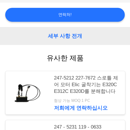
행
연락처!
품
세부 사항 전개
질
관
유사한 제품
리
247-5212 227-7672 스로틀 제
연
어 모터 Elic 굴착기는 E320C
E312C E320D를 분해합니다
락
협상 가능 MOQ:1 PC
주
저희에게 연락하십시오
세
247 - 5231 119 - 0633