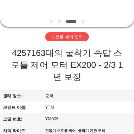
쇼
우
스로틀 제어 모터
리
에
4257163대의 굴착기 족답 스
대
로틀 제어 모터 EX200 - 2/3 1
하
년 보장
여
원래 장소:
중국
공
YTM
브랜드 이름:
장
YM005
모델 번호:
여
,
하이 라이트:
전동기 스로틀 제어
굴착기 기관 모터