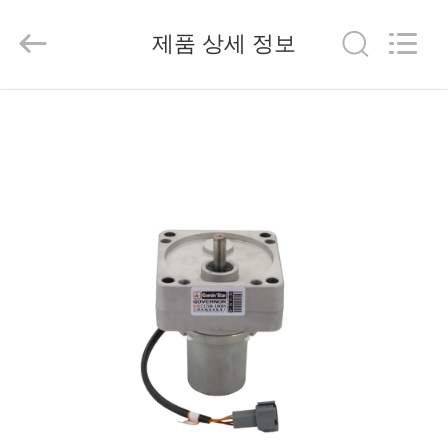
©
2020
-
2026
제품 상세 정보
Yute
Motor(Guangzhou)
Mechanical
parts
Co.,
집
Ltd..
All
Rights
Reserved.
제
품
동
영
상
VR