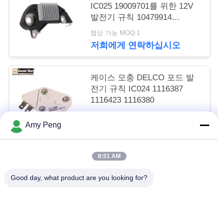
요
IC025 19009701를 위한 12V
발전기 규칙 10479914
10479947
인
협상 가능 MOQ:1
저희에게 연락하십시오
용
문
케이스 모충 DELCO 포드 발
전기 규칙 IC024 1116387
을
1116423 1116380
요
협상 가능 MOQ:1
Amy Peng
저희에게 연락하십시오
구
하
8:51 AM
모든
세
Good day, what product are you looking for?
요
엔진 시동기 모터
전기 시동기 모터