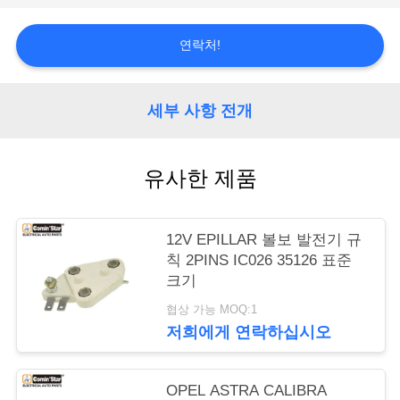
행
연락처!
품
세부 사항 전개
질
관
유사한 제품
리
12V EPILLAR 볼보 발전기 규
연
칙 2PINS IC026 35126 표준
크기
락
협상 가능 MOQ:1
주
저희에게 연락하십시오
세
OPEL ASTRA CALIBRA