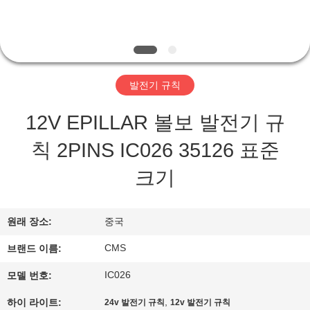
쇼
우
발전기 규칙
리
에
12V EPILLAR 볼보 발전기 규
대
칙 2PINS IC026 35126 표준
하
크기
여
원래 장소:
중국
공
CMS
브랜드 이름:
장
IC026
모델 번호:
여
,
하이 라이트:
24v 발전기 규칙
12v 발전기 규칙