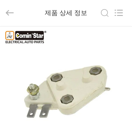
©
2020
-
2026
제품 상세 정보
Yute
Motor(Guangzhou)
Mechanical
parts
Co.,
집
Ltd..
All
Rights
Reserved.
제
품
동
영
상
VR