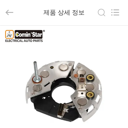
©
2020
-
2026
제품 상세 정보
Yute
Motor(Guangzhou)
Mechanical
parts
Co.,
집
Ltd..
All
Rights
Reserved.
제
품
동
영
상
VR