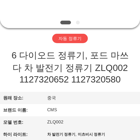
쇼
우
자동 정류기
리
에
6 다이오드 정류기, 포드 마쓰
대
다 차 발전기 정류기 ZLQ002
하
1127320652 1127320580
여
원래 장소:
중국
CMS
브랜드 이름:
공
ZLQ002
모델 번호:
장
,
하이 라이트:
차 발전기 정류기
미츠비시 정류기
여