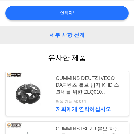
행
연락처!
품
세부 사항 전개
질
관
유사한 제품
리
CUMMINS DEUTZ IVECO
DAF 벤츠 볼보 남자 KHD 스
연
코네를 위한 ZLQ010
락
1127320571 자동 정류기
협상 가능 MOQ:1
저희에게 연락하십시오
주
세
CUMMINS ISUZU 볼보 자동