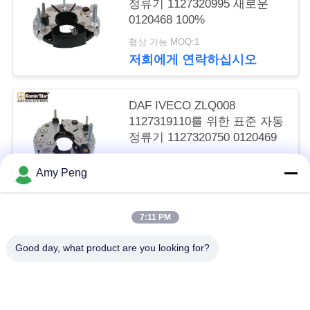
요
정류기 1127320995 새로운
0120468 100%
협상 가능 MOQ:1
인
저희에게 연락하십시오
용
문
DAF IVECO ZLQ008
1127319110를 위한 표준 자동
을
정류기 1127320750 0120469
요
협상 가능 MOQ:1
Amy Peng
저희에게 연락하십시오
구
하
7:11 PM
모든
세
Good day, what product are you looking for?
요
엔진 시동기 모터
전기 시동기 모터