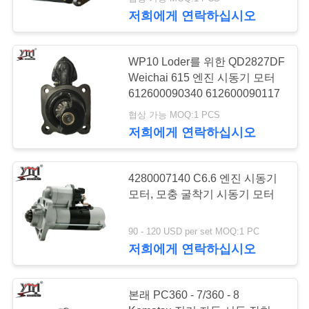
쇼
저희에게 연락하십시오
우
WP10 Loder를 위한 QD2827DF
Weichai 615 엔진 시동기 모터
리
612600090340 612600090117
에
협상 가능 MOQ:1 PCS
저희에게 연락하십시오
대
하
4280007140 C6.6 엔진 시동기
모터, 모충 굴착기 시동기 모터
여
90 - 120 USD per set MOQ:1 PC
공
저희에게 연락하십시오
장
본래 PC360 - 7/360 - 8
여