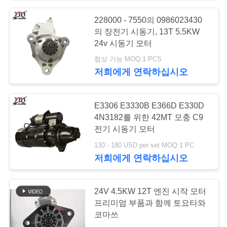
요
228000 - 7550의 0986023430
의 장전기 시동기, 13T 5.5KW
인
24v 시동기 모터
용
협상 가능 MOQ:1 PCS
저희에게 연락하십시오
문
을
E3306 E3330B E366D E330D
요
4N3182를 위한 42MT 모충 C9
전기 시동기 모터
구
130 - 180 USD per set MOQ:1 PC
하
저희에게 연락하십시오
세
24V 4.5KW 12T 엔진 시작 모터
요
프리미엄 부품과 함께 토요타와
코마쓰