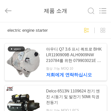
©
2020
-
2026
제품 소개
Yute
Motor(Guangzhou)
Mechanical
parts
Co.,
집
Ltd..
electric engine starter
All
Rights
Reserved.
제
아우디 Q7 3.6 프시 쿼트로 BHK
품
LR1190909B ALH0909NW
210784를 위한 079903021E 전
기 엔진 시동기
협상 가능 MOQ:10
동
저희에게 연락하십시오
영
상
Delco 6513N 1109624 전기 엔
진 시동기 및 발전기 50Mt 직권
전동기
VR
협상 가능 MOQ:1 PCS