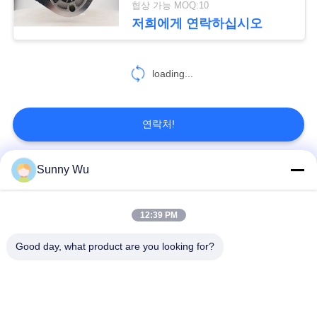
협상 가능 MOQ:10
사
저희에게 연락하십시오
이
트
loading...
맵
연락처!
개
Sunny Wu
인
모든
정
12:39 PM
보
엔진 시동기 모터
전기 시동기 모터
Good day, what product are you looking for?
보
전기 발전기 모터
고성능 터보 충전기
호
전기 공기조화 압축기
스로틀 제어 모터