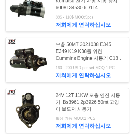
Komatsu 전기 자동 시동 장치
6008134530 6D114
행
88$ - 110$ MOQ:5pcs
저희에게 연락하십시오
품
질
모충 50MT 3021038 E345
E349 K19 K38를 위한
관
Cummins Engine 시동기 C13
리
24V
160 - 200 USD per set MOQ:1 PC
저희에게 연락하십시오
연
24V 12T 11KW 모충 엔진 시동
락
기, Bs3961 2p3926 50mt 고양
이 불도저 시동기
주
협상 가능 MOQ:1 PCS
세
저희에게 연락하십시오