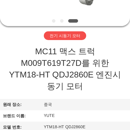
쇼
우
전기 시동기 모터
리
에
MC11 맥스 트럭
대
M009T619T27D를 위한
하
YTM18-HT QDJ2860E 엔진시
여
동기 모터
공
원래 장소:
중국
장
YUTE
브랜드 이름:
여
YTM18-HT QDJ2860E
모델 번호: