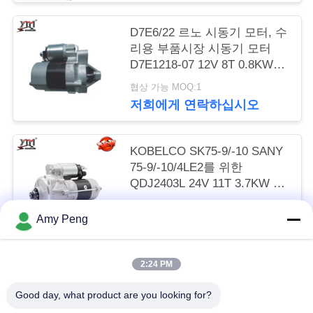
요
D7E6/22 르노 시동기 모터, 수
리용 부품시장 시동기 모터
인
D7E1218-07 12V 8T 0.8KW
용
CW
협상 가능 MOQ:1
저희에게 연락하십시오
문
을
KOBELCO SK75-9/-10 SANY
요
75-9/-10/4LE2를 위한
QDJ2403L 24V 11T 3.7KW 엔
구
진 시동기 모터
협상 가능 MOQ:1
하
Amy Peng
저희에게 연락하십시오
세
2:24 PM
요
모든
Good day, what product are you looking for?