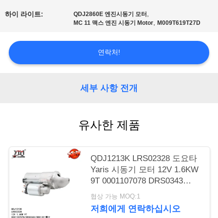
행
,
하이 라이트:
QDJ2860E 엔진시동기 모터
,
MC 11 맥스 엔진 시동기 Motor
M009T619T27D
품
연락처!
질
관
세부 사항 전개
리
유사한 제품
연
QDJ1213K LRS02328 도요타
락
Yaris 시동기 모터 12V 1.6KW
주
9T 0001107078 DRS0343
3801351
협상 가능 MOQ:1
세
저희에게 연락하십시오