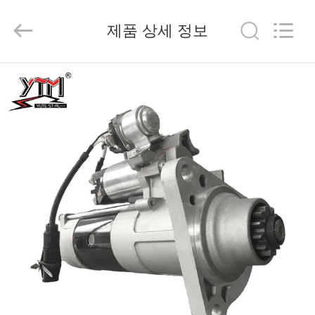
©
2020
-
2026
제품 상세 정보
Yute
Motor(Guangzhou)
Mechanical
parts
Co.,
집
Ltd..
All
Rights
Reserved.
제
품
동
영
상
VR